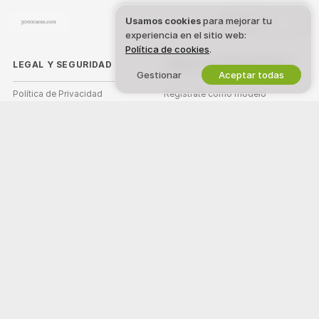
Usamos cookies
para mejorar tu
Español
experiencia en el sitio web:
Política de cookies
.
LEGAL Y SEGURIDAD
TRABAJA CON NOSOTROS
Gestionar
Aceptar todas
Política de Privacidad
Regístrate como modelo
Términos de Uso
Registro de estudio
Política DMCA
Programa de Afiliados de
Webcam
Política de Cookies
Guía de control parental
Ayuda anti esclavismo
AYUDA
&
SOPORTE
Soporte y preguntas frecuentes
Soporte de facturación