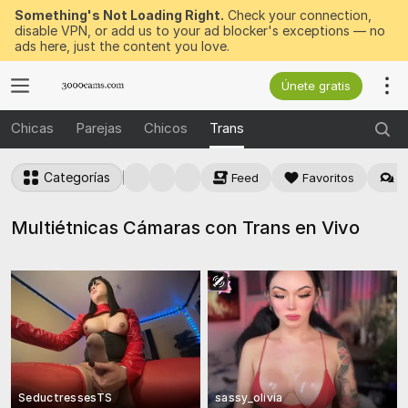
Something's Not Loading Right.
Check your connection,
disable VPN, or add us to your ad blocker's exceptions — no
ads here, just the content you love.
Únete gratis
Chicas
Parejas
Chicos
Trans
Categorías
Feed
Favoritos
M
Multiétnicas Cámaras con Trans en Vivo
SeductressesTS
sassy_olivia