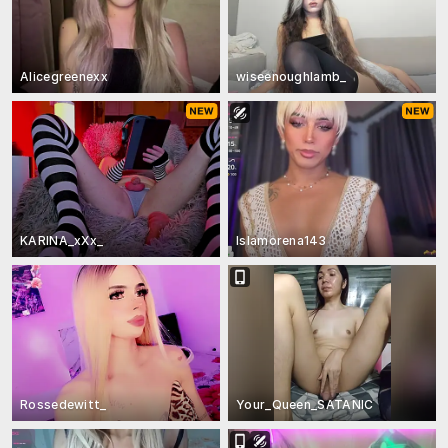
Alicegreenexx
wiseenoughlamb_
KARINA_xXx_
Islamorena143
Rossedewitt_
Your_Queen_SATANIC