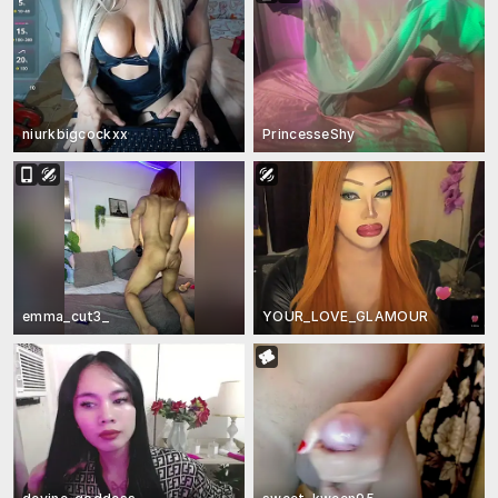
niurkbigcockxx
PrincesseShy
emma_cut3_
YOUR_LOVE_GLAMOUR