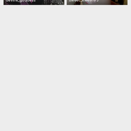
devine_goddess
sweet_kween95