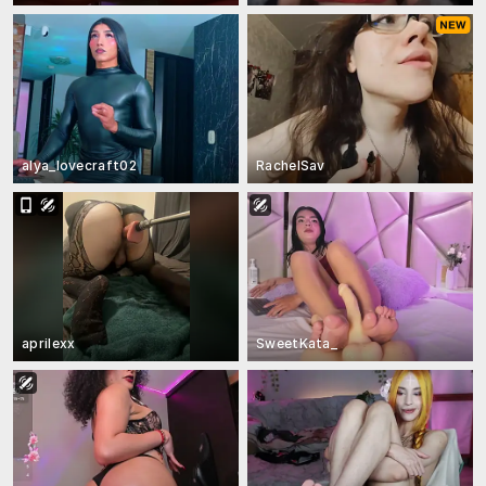
alya_lovecraft02
RachelSav
aprilexx
SweetKata_