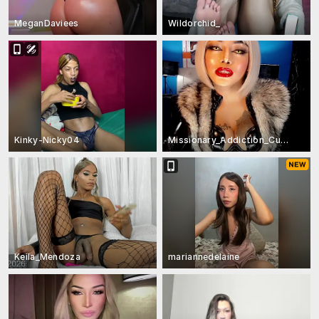
MeganDaviees
Wildorchid_
Kinky-Nicky04
Missionary_Addiction_Cums
Keila_Mendoza
mariannedelaine